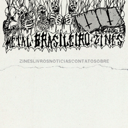
ZINES
LIVROS
NOTICIAS
CONTATO
SOBRE
ARQUIVOS
NOCTUM WAR ZINE 7
/
0