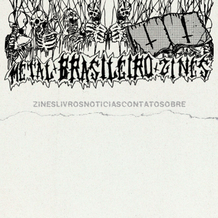
ZINES
LIVROS
NOTICIAS
CONTATO
SOBRE
ARQUIVOS
TOTAL MAYHEM 3
/
0