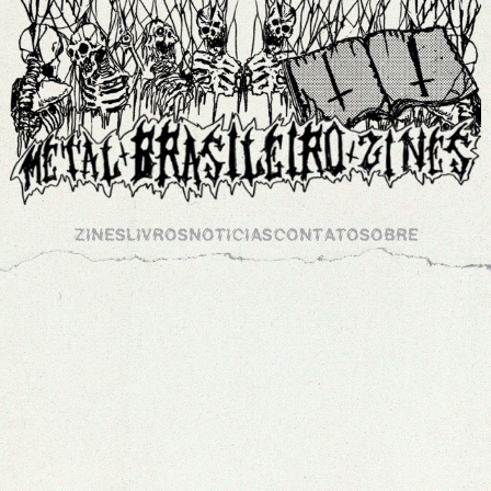
ZINES
LIVROS
NOTICIAS
CONTATO
SOBRE
ARQUIVOS
WC ZINE 3
/
0