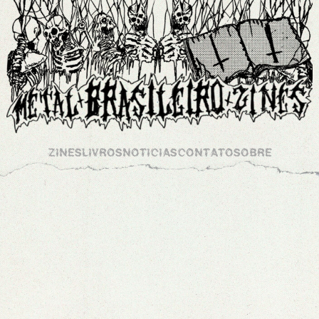
ZINES
LIVROS
NOTICIAS
CONTATO
SOBRE
ARQUIVOS
EXCRETOR 1
/
0