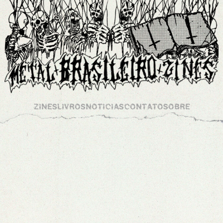
ZINES
LIVROS
NOTICIAS
CONTATO
SOBRE
ARQUIVOS
RISING ZINE 3
/
0