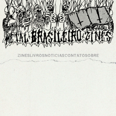
ZINES
LIVROS
NOTICIAS
CONTATO
SOBRE
ARQUIVOS
ZERO ZINE 5
/
0